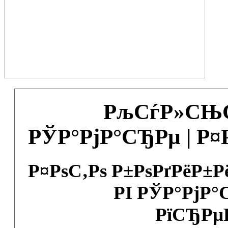
РљСѓР»СЊС
РЎР°РјР°СЂРµ | Р
Р¤РѕС‚Рѕ Р±РѕРґРёР±
РІ РЎР°РјР°
РїСЂРµ