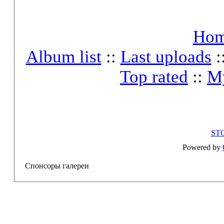
Ho
Album list
::
Last uploads
:
Top rated
::
My
ST
Powered by
Спонсоры галереи