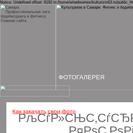
Notice: Undefined offset: 8192 in /home/w/webvertex/kulturizm63.ru/public_ht
ФОТОГАЛЕРЕЯ
Как закачать свои фото
РљСѓР»СЊС‚СѓСЂРё
Р¤РѕС‚Рѕ