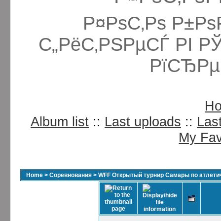
Р¤РѕС‚Рѕ Р±Рѕ
С„РёС‚РЅРµСЃ РІ Р
РїСЂРµ
H
Album list
::
Last uploads
::
Las
My Fav
Home
>
Соревнования
>
WFF Открытый турнир Самары по атлетич