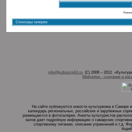
Power
Спонсоры галереи
info@kulturizm63.ru
. (C) 2008 – 2012. «Культ
Webvertex - создание и рас
На сайте публикуются новости культуризма в Самаре и
календарь региональных, российских и зарубежных соре
размещаются в фотогалерее. Анкеты культуристов располо
залов дает подробную информацию о самарских спортивны
спортивному питанию, описание упражнений и т.д. Ф
бодиб