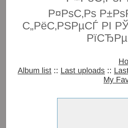
Р¤РѕС‚Рѕ Р±Рѕ
С„РёС‚РЅРµСЃ РІ Р
РїСЂРµ
H
Album list
::
Last uploads
::
Las
My Fav