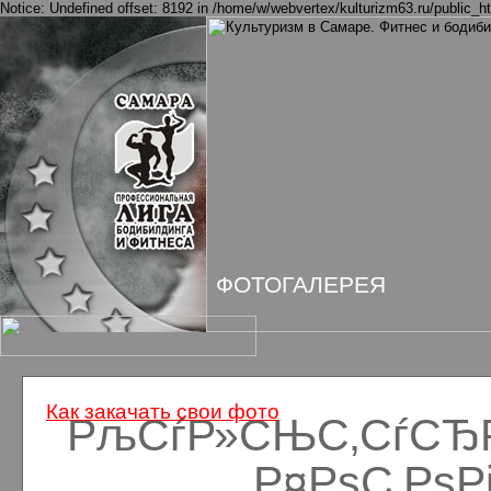
Notice: Undefined offset: 8192 in /home/w/webvertex/kulturizm63.ru/public_ht
ФОТОГАЛЕРЕЯ
Как закачать свои фото
РљСѓР»СЊС‚СѓСЂРё
Р¤РѕС‚Рѕ