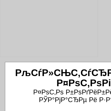
РљСѓР»СЊС‚СѓСЂРёР
Р¤РѕС‚РѕР
Р¤РѕС‚Рѕ Р±РѕРґРёР±Р
РЎР°РјР°СЂРµ Рё Р·Р