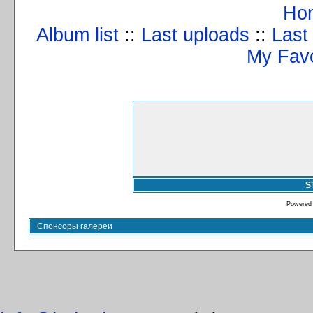
Ho
Album list
::
Last uploads
::
Last
My Favo
S
Powered
Спонсоры галереи
info@kulturizm63.ru
. (C) 2008 – 