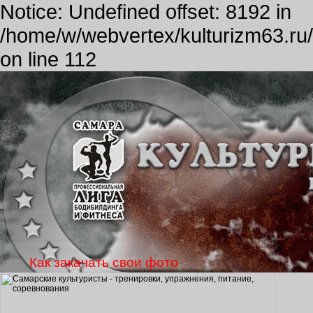
Notice: Undefined offset: 8192 in
/home/w/webvertex/kulturizm63.ru/p
on line 112
Как закачать свои фото