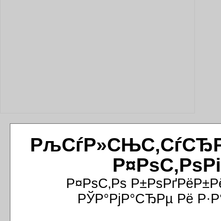
РљСѓР»СЊС‚СѓСЂРёР
Р¤РѕС‚РѕР
Р¤РѕС‚Рѕ Р±РѕРґРёР±Р
РЎР°РјР°СЂРµ Рё Р·Р