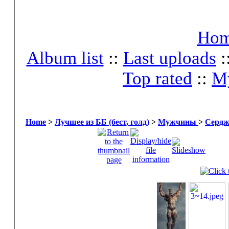
Ho
Album list
::
Last uploads
:
Top rated
::
My
Home
>
Лучшее из ББ (бест, голд)
>
Мужчины
>
Сердж