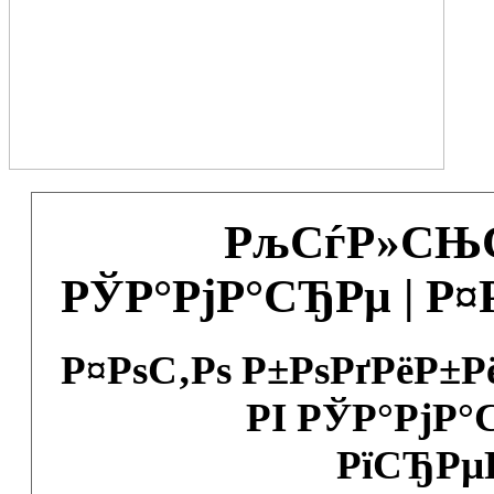
РљСѓР»СЊС
РЎР°РјР°СЂРµ | Р
Р¤РѕС‚Рѕ Р±РѕРґРёР±
РІ РЎР°РјР°
РїСЂРµ