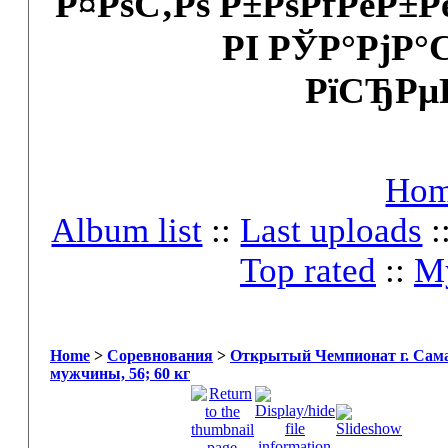
Р¤РѕС‚Рѕ Р±РѕРґРёР±
РІ РЎР°РјР°
РїСЂРµ
Ho
Album list
::
Last uploads
:
Top rated
::
My
Home
>
Соревнования
>
Открытый Чемпионат г. Сама
мужчины, 56; 60 кг