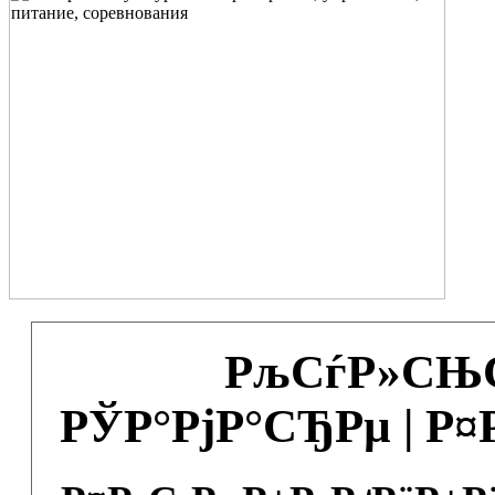
РљСѓР»СЊС
РЎР°РјР°СЂРµ | Р