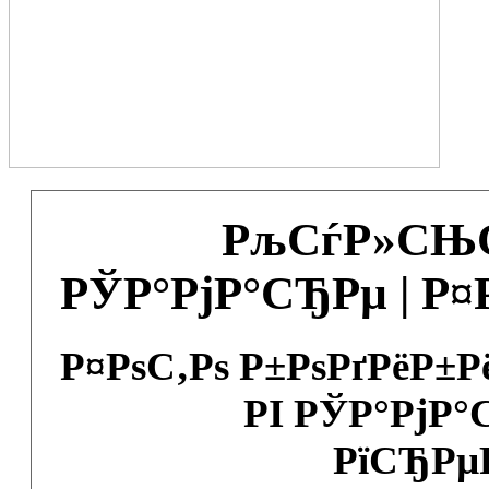
РљСѓР»СЊС
РЎР°РјР°СЂРµ | Р
Р¤РѕС‚Рѕ Р±РѕРґРёР±
РІ РЎР°РјР°
РїСЂРµ