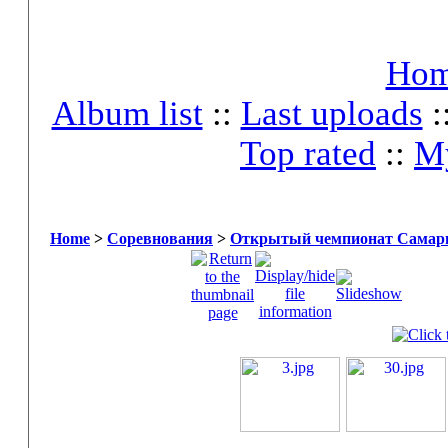
Ho
Album list
::
Last uploads
:
Top rated
::
My
Home
>
Соревнования
>
Открытый чемпионат Самары