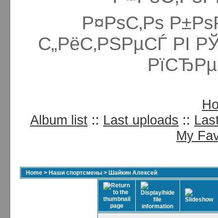
Р¤РѕС‚Рѕ Р±Рѕ
С„РёС‚РЅРµСЃ РІ Р
РїСЂРµ
H
Album list
::
Last uploads
::
Las
My Fav
Home
>
Наши спортсмены
>
Шайкин Алексей