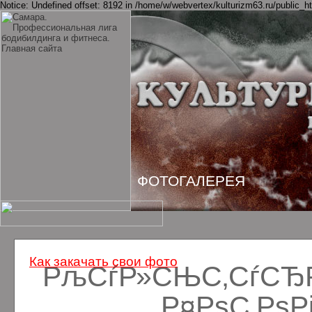
Notice: Undefined offset: 8192 in /home/w/webvertex/kulturizm63.ru/public_ht
ФОТОГАЛЕРЕЯ
Как закачать свои фото
РљСѓР»СЊС‚СѓСЂРё
Р¤РѕС‚Рѕ