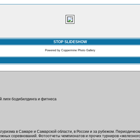
STOP SLIDESHOW
Powered by
Coppermine Photo Gallery
ой лиги бодибилдинга и фитнеса
ьтуризма в Самаре и Самарской области, в России и за рубежом. Периодичес
бежных соревнований. Фотоотчеты чемпионатов и прочих турниров «железног