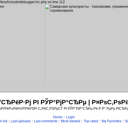
llery/include/debugger.inc.php on line 112
ЂРёР·Рј РІ РЎР°РјР°СЂРµ | Р¤РѕС‚Рѕ
ѕРґРёР±РёР»РґРёРЅРі С„РёС‚РЅРµСЃ РІ РЎР°РјР°СЂРµ Рё Р·Р° РµРµ РїСЂР
Home
::
Login
 list
::
Last uploads
::
Last comments
::
Most viewed
::
Top rated
::
My Favorites
::
S