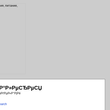
РіР°Р»РµСЂРµСЏ
µРґРµР»Р°РјРё
earch