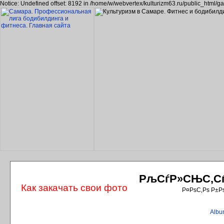
Notice: Undefined offset: 8192 in /home/w/webvertex/kulturizm63.ru/public_html/ga
РљСѓР»СЊС‚СѓС
Как закачать свои фото
Р¤РѕС‚Рѕ Р±Р
Album