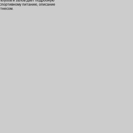
клубов и залов дает подробную
 спортивному питанию, описание
итнесом.