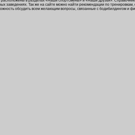
в расположены в разделах «Наши спортсмены» и «Наши друзья». Справочник 
ых заведениях. Так же на сайте можно найти рекомендации по тренировкам,
зможность обсудить всем желающим вопросы, связанные с бодибилдингом и ф