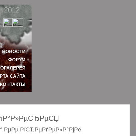
2012
НОВОСТИ
ФОРУМ
ОГАЛЕРЕЯ
РТА САЙТА
КОНТАКТЫ
ѕРіР°Р»РµСЂРµСЏ
Р° РµРµ РїСЂРµРґРµР»Р°РјРё