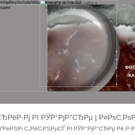
ml/gallery/include/debugger.inc.php on line 112
ФОТ
КА
РёР·Рј РІ РЎР°РјР°СЂРµ | Р¤РѕС‚Р
РёРЅРі С„РёС‚РЅРµСЃ РІ РЎР°РјР°СЂРµ Рё Р·