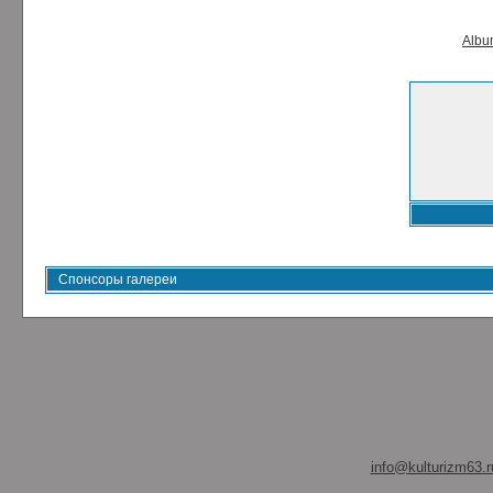
Album
Спонсоры галереи
info@kulturizm63.r