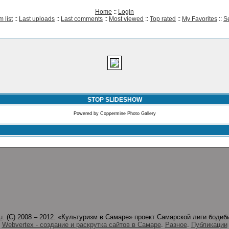
Home
::
Login
 list
::
Last uploads
::
Last comments
::
Most viewed
::
Top rated
::
My Favorites
::
S
STOP SLIDESHOW
Powered by
Coppermine Photo Gallery
u
. (C) 2008 – 2012. «Культуризм в Самаре» проект Самарской лиги боди
Webvertex - создание и раскрутка сайтов в Самаре
.
Разное
.
Публикации