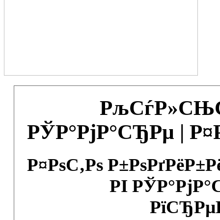
РљСѓР»СЊС
РЎР°РјР°СЂРµ | Р
Р¤РѕС‚Рѕ Р±РѕРґРёР±
РІ РЎР°РјР°
РїСЂРµ