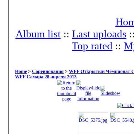
Ho
Album list
::
Last uploads
:
Top rated
::
My
Home
>
Соревнования
>
WFF Открытый Чемпионат Сам
WFF Самара 28 апреля 2013