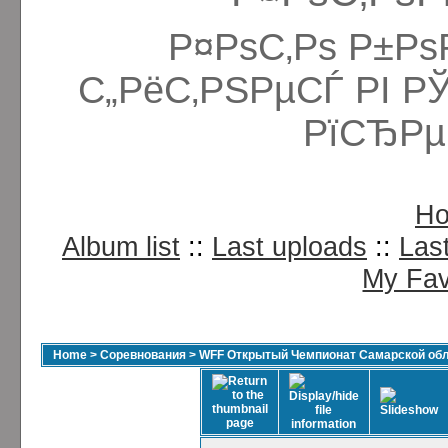
Р¤РѕС‚Рѕ Р±Рѕ
С„РёС‚РЅРµСЃ РІ Р
РїСЂРµ
H
Album list
::
Last uploads
::
Las
My Fav
Home
>
Соревнования
>
WFF Открытый Чемпионат Самарской обла