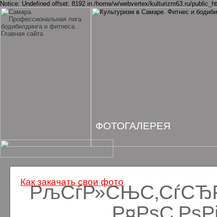
Notice: Undefined offset: 8192 in /home/w/webvertex/kulturizm63.ru/public_ht
ФОТОГАЛЕРЕЯ
Как закачать свои фото
РљСѓР»СЊС‚СѓСЂРё
Р¤РѕС‚Рѕ