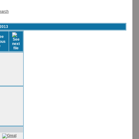
earch
2013