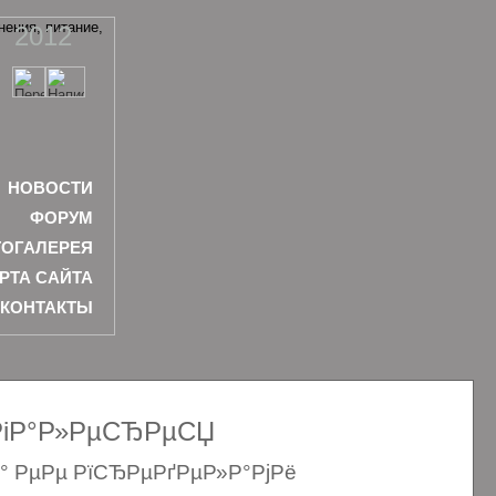
2012
НОВОСТИ
ФОРУМ
ОГАЛЕРЕЯ
РТА САЙТА
КОНТАКТЫ
ѕРіР°Р»РµСЂРµСЏ
Р° РµРµ РїСЂРµРґРµР»Р°РјРё