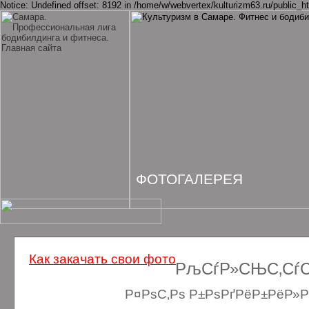
Notice: Undefined offset: 8192 in /home/w/webvertex/kulturizm63.ru/public_ht
ФОТОГАЛЕРЕЯ
Как закачать свои фото
РљСѓР»СЊС‚СѓСЂ
Р¤РѕС‚Рѕ Р±РѕРґРёР±РёР»Рґ