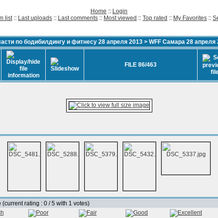
Home
::
Login
 list
::
Last uploads
::
Last comments
::
Most viewed
::
Top rated
::
My Favorites
::
S
сти по бодибилдингу и фитнесу 28 апреля 2013
>
WFF Самара 28 апреля 
FILE 86/463
e
(current rating : 0 / 5 with 1 votes)