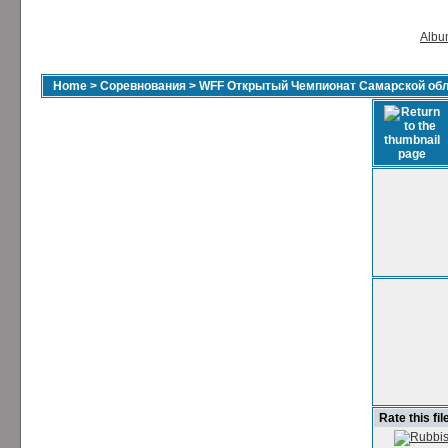
Album
Home
>
Соревнования
>
WFF Открытый Чемпионат Самарской обла
Rate this fil