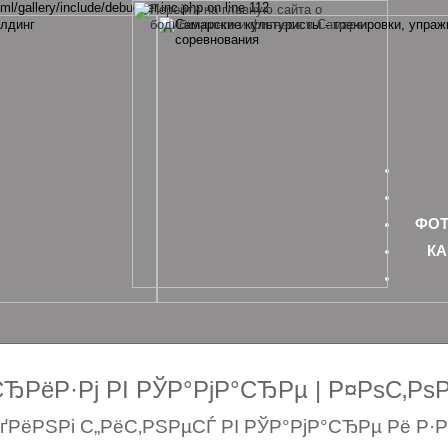
ml/gallery/include/debugger.inc.php on line 112
ФОТ
КА
РёР·Рј РІ РЎР°РјР°СЂРµ | Р¤РѕС‚Р
РёРЅРі С„РёС‚РЅРµСЃ РІ РЎР°РјР°СЂРµ Рё Р·