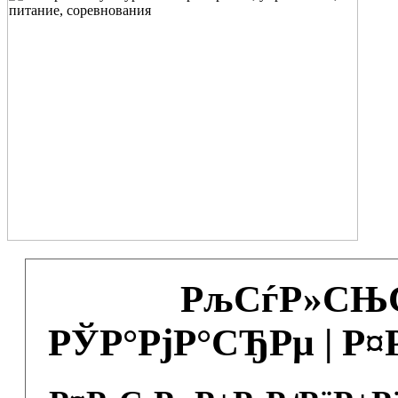
РљСѓР»СЊС
РЎР°РјР°СЂРµ | Р