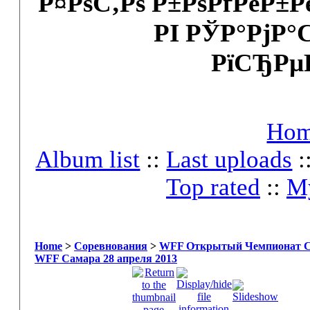
Р¤РѕС‚Рѕ Р±РѕРґРёР±
РІ РЎР°РјР°
РїСЂРµ
Ho
Album list
::
Last uploads
:
Top rated
::
My
Home
>
Соревнования
>
WFF Открытый Чемпионат Сам
WFF Самара 28 апреля 2013