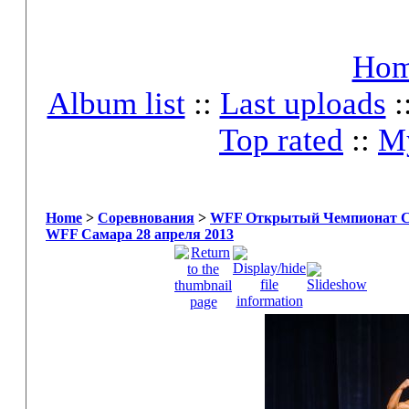
Ho
Album list
::
Last uploads
:
Top rated
::
My
Home
>
Соревнования
>
WFF Открытый Чемпионат Сам
WFF Самара 28 апреля 2013