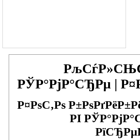
РљСѓР»СЊС
РЎР°РјР°СЂРµ | Р
Р¤РѕС‚Рѕ Р±РѕРґРёР±
РІ РЎР°РјР°
РїСЂРµ