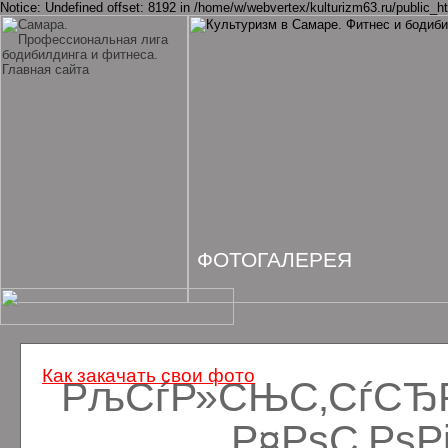
Notice: Undefined offset: 8192 in /home/w/webvertex/kulturizm63.ru/public_ht
ФОТОГАЛЕРЕЯ
Как закачать свои фото
РљСѓР»СЊС‚СѓСЂРё
Р¤РѕС‚Рѕ