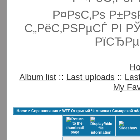
Р¤РѕС‚Рѕ Р±Рѕ
С„РёС‚РЅРµСЃ РІ Р
РїСЂРµ
H
Album list
::
Last uploads
::
Las
My Fav
Home
>
Соревнования
>
WFF Открытый Чемпионат Самарской обла