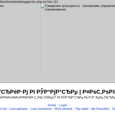
llery/include/debugger.inc.php on line 112
ЂРёР·Рј РІ РЎР°РјР°СЂРµ | Р¤РѕС‚Рѕ
ѕРґРёР±РёР»РґРёРЅРі С„РёС‚РЅРµСЃ РІ РЎР°РјР°СЂРµ Рё Р·Р° РµРµ РїСЂР
Home
::
Login
 list
::
Last uploads
::
Last comments
::
Most viewed
::
Top rated
::
My Favorites
::
S