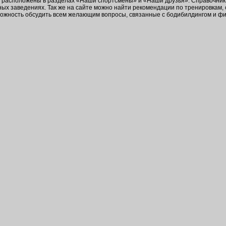
в расположены в разделах «Наши спортсмены» и «Наши друзья». Справочник 
ых заведениях. Так же на сайте можно найти рекомендации по тренировкам,
зможность обсудить всем желающим вопросы, связанные с бодибилдингом и ф