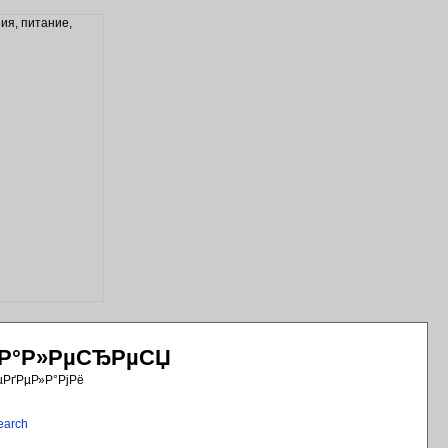
РіР°Р»РµСЂРµСЏ
µРґРµР»Р°РјРё
earch