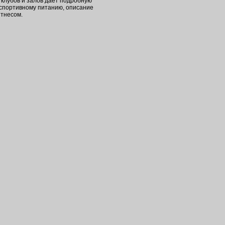
клубов и залов дает подробную
 спортивному питанию, описание
итнесом.