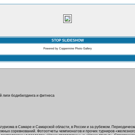
STOP SLIDESHOW
Powered by
Coppermine Photo Gallery
ой лиги бодибилдинга и фитнеса
ьтуризма в Самаре и Самарской области, в России и за рубежом. Периодичес
бежных соревнований. Фотоотчеты чемпионатов и прочих турниров «железног