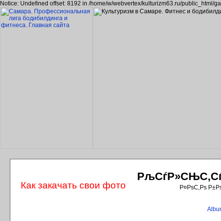
Notice: Undefined offset: 8192 in /home/w/webvertex/kulturizm63.ru/public_html/ga
РљСѓР»СЊС‚СѓС
Как закачать свои фото
Р¤РѕС‚Рѕ Р±Р
Album