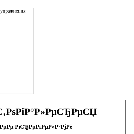
ѕС‚РѕРіР°Р»РµСЂРµСЏ
 РµРµ РїСЂРµРґРµР»Р°РјРё