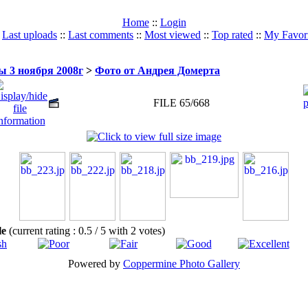
Home
::
Login
:
Last uploads
::
Last comments
::
Most viewed
::
Top rated
::
My Favori
 3 ноября 2008г
>
Фото от Андрея Домерта
FILE 65/668
ile
(current rating : 0.5 / 5 with 2 votes)
Powered by
Coppermine Photo Gallery