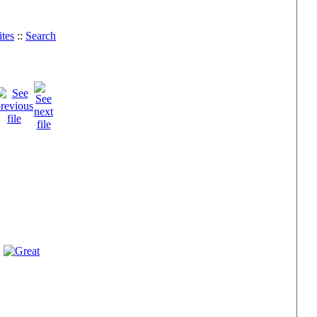
tes
::
Search