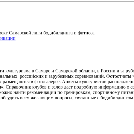
проект Самарской лиги бодибилдинга и фитнеса
икации
и культуризма в Самаре и Самарской области, в России и за ру
ональных, российских и зарубежных соревнований. Фотоотчеты 
» размещаются в фотогалерее. Анкеты культуристов расположен
». Справочник клубов и залов дает подробную информацию о 
е можно найти рекомендации по тренировкам, спортивному пита
ь обсудить всем желающим вопросы, связанные с бодибилдингом