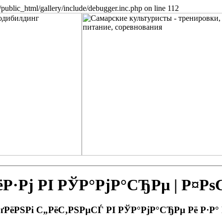
public_html/gallery/include/debugger.inc.php on line 112
Рј РІ РЎР°РјР°СЂРµ | Р¤Р
РґРёРЅРі С„РёС‚РЅРµСЃ РІ РЎР°РјР°СЂРµ Рё Р·Р°