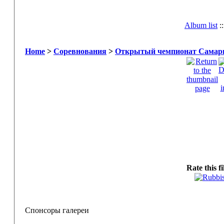
Album list
:
Home
>
Соревнования
>
Открытый чемпионат Самары
Rate this f
Спонсоры галереи