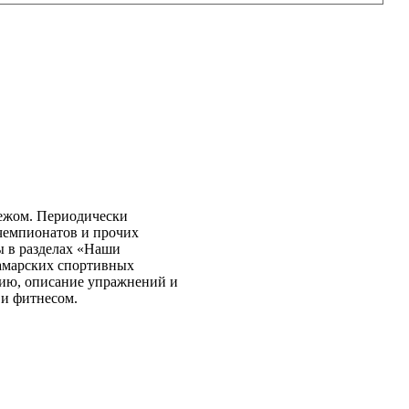
бежом. Периодически
чемпионатов и прочих
ы в разделах «Наши
самарских спортивных
нию, описание упражнений и
 и фитнесом.