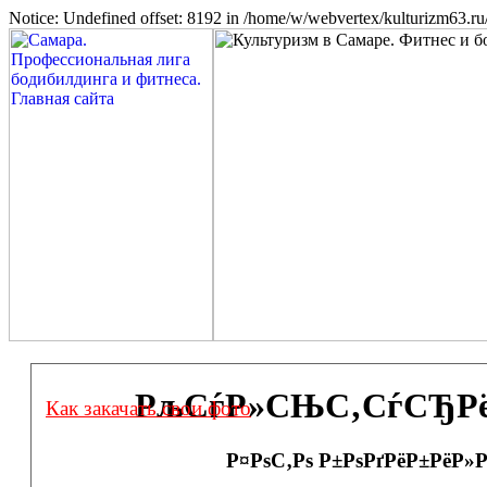
Notice: Undefined offset: 8192 in /home/w/webvertex/kulturizm63.ru/
РљСѓР»СЊС‚СѓСЂРёР·
Как закачать свои фото
Р¤РѕС‚Рѕ Р±РѕРґРёР±РёР»