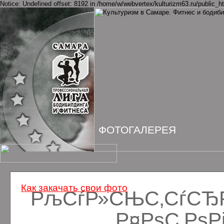
Notice: Undefined offset: 8192 in /home/w/webvertex/kulturizm63.ru/public_ht
ФОТОГАЛЕРЕЯ
Как закачать свои фото
РљСѓР»СЊС‚СѓСЂРё
Р¤РѕС‚Рѕ