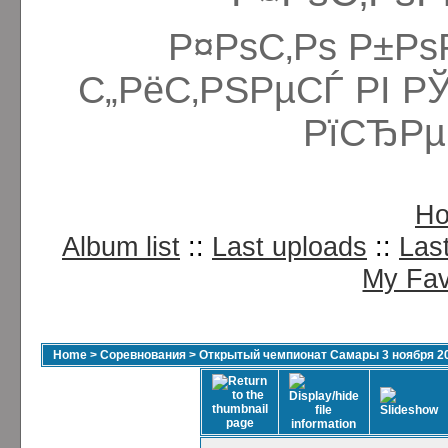
Р¤РѕС‚Рѕ Р±Рѕ
С„РёС‚РЅРµСЃ РІ Р
РїСЂРµ
H
Album list
::
Last uploads
::
Las
My Fav
Home
>
Соревнования
>
Открытый чемпионат Самары 3 ноября 2