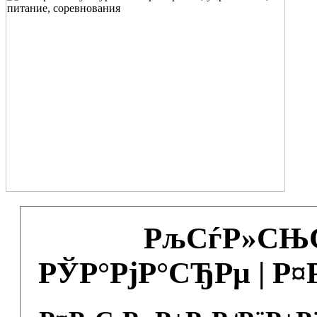
РљСѓР»СЊС
РЎР°РјР°СЂРµ | Р