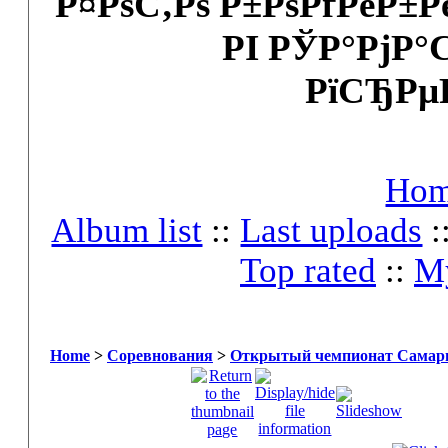
Р¤РѕС‚Рѕ Р±РѕРґРёР±
РІ РЎР°РјР°
РїСЂРµ
Ho
Album list
::
Last uploads
:
Top rated
::
My
Home
>
Соревнования
>
Открытый чемпионат Самары