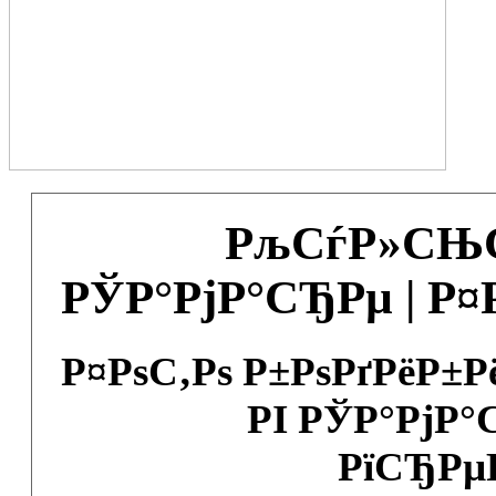
РљСѓР»СЊС
РЎР°РјР°СЂРµ | Р
Р¤РѕС‚Рѕ Р±РѕРґРёР±
РІ РЎР°РјР°
РїСЂРµ