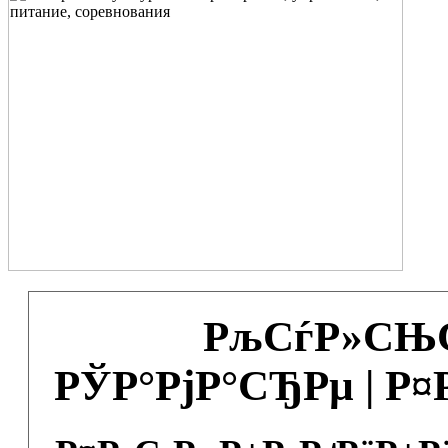
РљСѓР»СЊС
РЎР°РјР°СЂРµ | Р