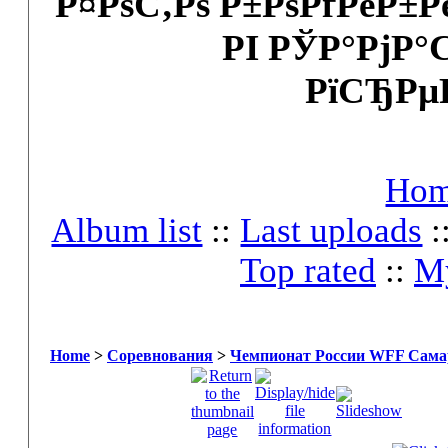
Р¤РѕС‚Рѕ Р±РѕРґРёР±
РІ РЎР°РјР°
РїСЂРµ
Ho
Album list
::
Last uploads
:
Top rated
::
My
Home
>
Соревнования
>
Чемпионат России WFF Самар