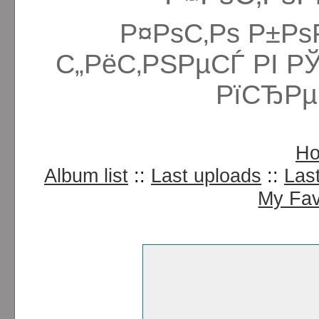
Р¤РѕС‚Рѕ Р±Рѕ
С„РёС‚РЅРµСЃ РІ Р
РїСЂРµ
H
Album list
::
Last uploads
::
Las
My Fav