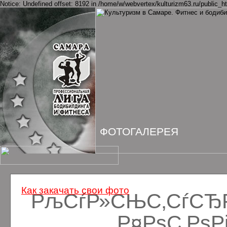
Notice: Undefined offset: 8192 in /home/w/webvertex/kulturizm63.ru/public_ht
ФОТОГАЛЕРЕЯ
Как закачать свои фото
РљСѓР»СЊС‚СѓСЂРё
Р¤РѕС‚Рѕ