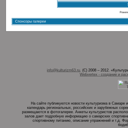
Power
Спонсоры галереи
info@kulturizm63.ru
. (C) 2008 – 2012. «Культ
Webvertex - создание и рас
На сайте публикуются новости культуризма в Самаре и
календарь региональных, российских и зарубежных соре
размещаются в фотогалерее. Анкеты культуристов располо
залов дает подробную информацию о самарских спортивны
спортивному питанию, описание упражнений и т.д. Ф
бодиб