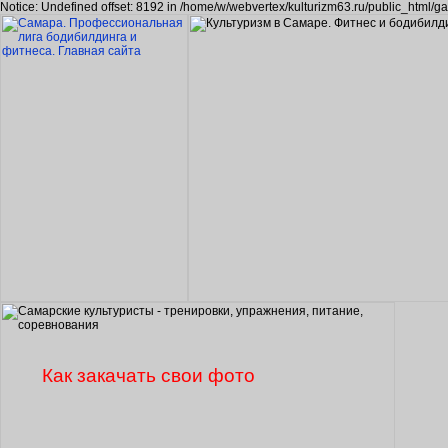
Notice: Undefined offset: 8192 in /home/w/webvertex/kulturizm63.ru/public_html/ga
Как закачать свои фото