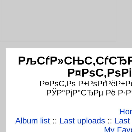
РљСѓР»СЊС‚СѓСЂРёР
Р¤РѕС‚РѕР
Р¤РѕС‚Рѕ Р±РѕРґРёР±Р
РЎР°РјР°СЂРµ Рё Р·Р
Ho
Album list
::
Last uploads
::
Last
My Favo