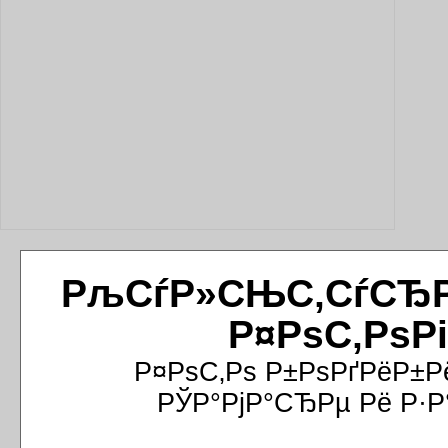
РљСѓР»СЊС‚СѓСЂРёР
Р¤РѕС‚РѕР
Р¤РѕС‚Рѕ Р±РѕРґРёР±Р
РЎР°РјР°СЂРµ Рё Р·Р