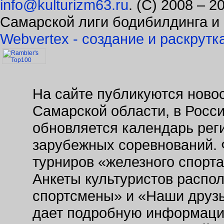
S
Powered
Спонсоры галереи
info@kulturizm63.ru
. (C) 2008 – 
Самарской лиги бодибилдинга и
Webvertex - создание и раскрутк