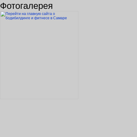
вопросы, связанные с боди
2012
новости
форум
фотогалерея
карта сайта
контакты
Фотогалерея