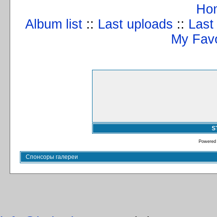
Ho
Album list
::
Last uploads
::
Last
My Favo