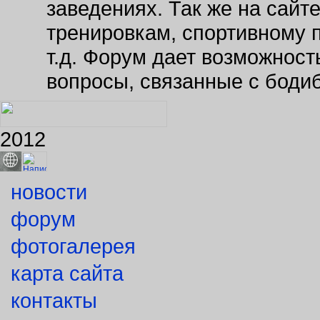
На сайте публикуются новос
Самарской области, в Росс
обновляется календарь рег
зарубежных соревнований. 
турниров «железного спорт
Анкеты культуристов распо
спортсмены» и «Наши друзь
дает подробную информаци
заведениях. Так же на сайт
тренировкам, спортивному 
т.д. Форум дает возможнос