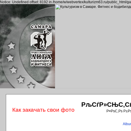
Notice: Undefined offset: 8192 in /home/w/webvertex/kulturizm63.ru/public_html/ga
РљСѓР»СЊС‚СѓС
Как закачать свои фото
Р¤РѕС‚Рѕ Р±Р
Album