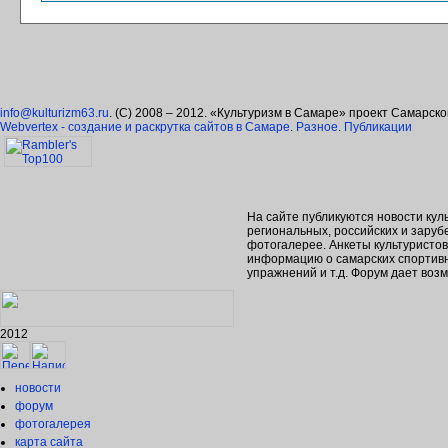
info@kulturizm63.ru
. (C) 2008 – 2012. «Культуризм в Самаре» проект Самарск
Webvertex - создание и раскрутка сайтов в Самаре
.
Разное
.
Публикации
На сайте публикуются новости кул
региональных, российских и зару
фотогалерее. Анкеты культуристо
информацию о самарских спортивн
упражнений и т.д. Форум дает во
2012
новости
форум
фотогалерея
карта сайта