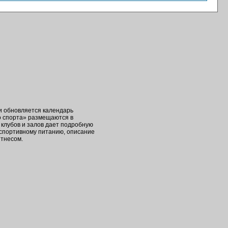
ки обновляется календарь
о спорта» размещаются в
клубов и залов дает подробную
 спортивному питанию, описание
итнесом.