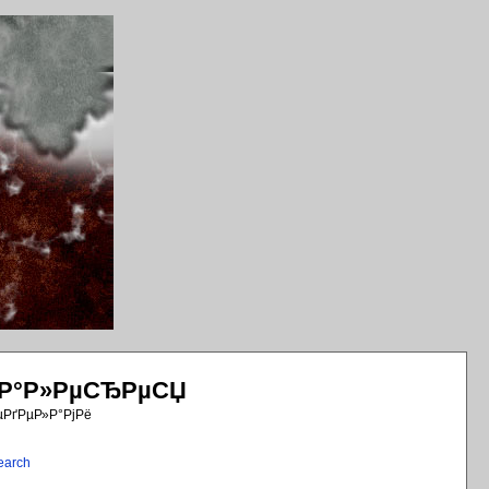
РіР°Р»РµСЂРµСЏ
µРґРµР»Р°РјРё
earch