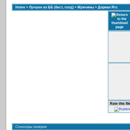
Home
>
Лучшее из ББ (бест, голд)
>
Мужчины
>
Дориан Ятс
Rate this fil
Спонсоры галереи