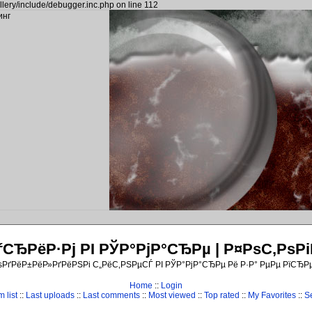
llery/include/debugger.inc.php on line 112
ЂРёР·Рј РІ РЎР°РјР°СЂРµ | Р¤РѕС‚Рѕ
ѕРґРёР±РёР»РґРёРЅРі С„РёС‚РЅРµСЃ РІ РЎР°РјР°СЂРµ Рё Р·Р° РµРµ РїСЂР
Home
::
Login
 list
::
Last uploads
::
Last comments
::
Most viewed
::
Top rated
::
My Favorites
::
S