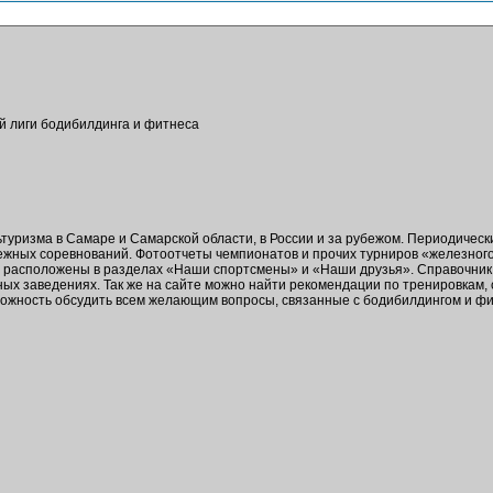
ой лиги бодибилдинга и фитнеса
ьтуризма в Самаре и Самарской области, в России и за рубежом. Периодичес
бежных соревнований. Фотоотчеты чемпионатов и прочих турниров «железног
в расположены в разделах «Наши спортсмены» и «Наши друзья». Справочник 
ых заведениях. Так же на сайте можно найти рекомендации по тренировкам,
зможность обсудить всем желающим вопросы, связанные с бодибилдингом и ф