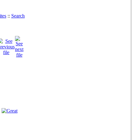
tes
::
Search