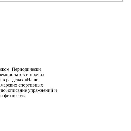
бежом. Периодически
чемпионатов и прочих
ы в разделах «Наши
самарских спортивных
нию, описание упражнений и
 и фитнесом.