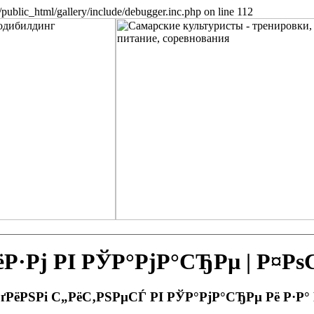
public_html/gallery/include/debugger.inc.php on line 112
Рј РІ РЎР°РјР°СЂРµ | Р¤Р
РґРёРЅРі С„РёС‚РЅРµСЃ РІ РЎР°РјР°СЂРµ Рё Р·Р°