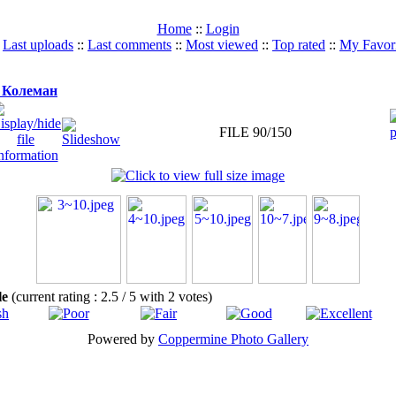
Home
::
Login
:
Last uploads
::
Last comments
::
Most viewed
::
Top rated
::
My Favori
 Колеман
FILE 90/150
ile
(current rating : 2.5 / 5 with 2 votes)
Powered by
Coppermine Photo Gallery