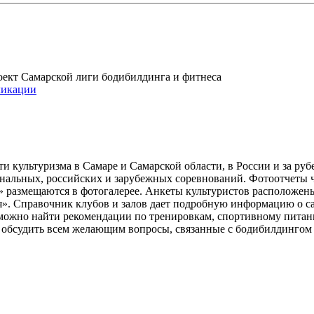
проект Самарской лиги бодибилдинга и фитнеса
икации
и культуризма в Самаре и Самарской области, в России и за ру
ональных, российских и зарубежных соревнований. Фотоотчеты 
» размещаются в фотогалерее. Анкеты культуристов расположен
». Справочник клубов и залов дает подробную информацию о 
е можно найти рекомендации по тренировкам, спортивному пита
ь обсудить всем желающим вопросы, связанные с бодибилдингом