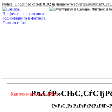
Notice: Undefined offset: 8192 in /home/w/webvertex/kulturizm63.ru/
РљСѓР»СЊС‚СѓСЂРёР·
Как закачать свои фото
Р¤РѕС‚Рѕ Р±РѕРґРёР±РёР»