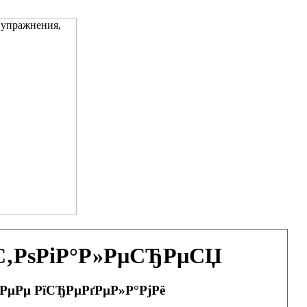
ѕС‚РѕРіР°Р»РµСЂРµСЏ
 РµРµ РїСЂРµРґРµР»Р°РјРё