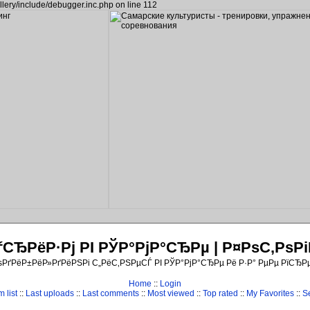
llery/include/debugger.inc.php on line 112
ЂРёР·Рј РІ РЎР°РјР°СЂРµ | Р¤РѕС‚Рѕ
ѕРґРёР±РёР»РґРёРЅРі С„РёС‚РЅРµСЃ РІ РЎР°РјР°СЂРµ Рё Р·Р° РµРµ РїСЂР
Home
::
Login
 list
::
Last uploads
::
Last comments
::
Most viewed
::
Top rated
::
My Favorites
::
S