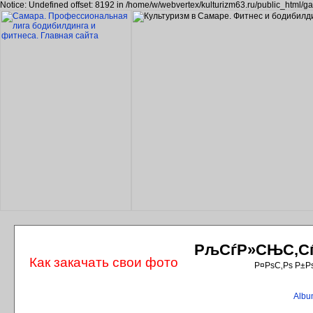
Notice: Undefined offset: 8192 in /home/w/webvertex/kulturizm63.ru/public_html/ga
РљСѓР»СЊС‚СѓС
Как закачать свои фото
Р¤РѕС‚Рѕ Р±Р
Album