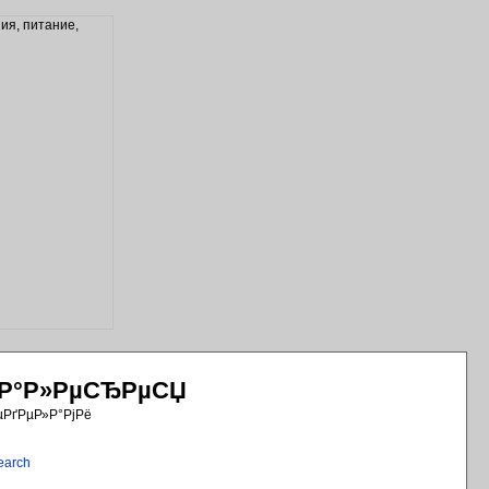
РіР°Р»РµСЂРµСЏ
µРґРµР»Р°РјРё
earch