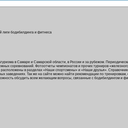
ой лиги бодибилдинга и фитнеса
ьтуризма в Самаре и Самарской области, в России и за рубежом. Периодичес
бежных соревнований. Фотоотчеты чемпионатов и прочих турниров «железног
в расположены в разделах «Наши спортсмены» и «Наши друзья». Справочник 
ых заведениях. Так же на сайте можно найти рекомендации по тренировкам,
зможность обсудить всем желающим вопросы, связанные с бодибилдингом и ф