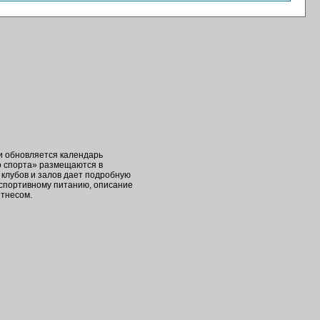
ки обновляется календарь
о спорта» размещаются в
клубов и залов дает подробную
 спортивному питанию, описание
итнесом.