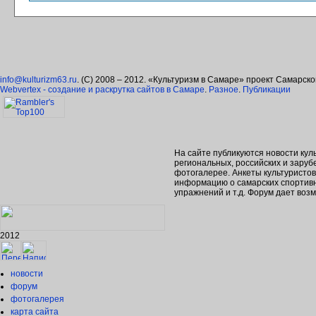
info@kulturizm63.ru
. (C) 2008 – 2012. «Культуризм в Самаре» проект Самарск
Webvertex - создание и раскрутка сайтов в Самаре
.
Разное
.
Публикации
На сайте публикуются новости кул
региональных, российских и зару
фотогалерее. Анкеты культуристо
информацию о самарских спортивн
упражнений и т.д. Форум дает во
2012
новости
форум
фотогалерея
карта сайта