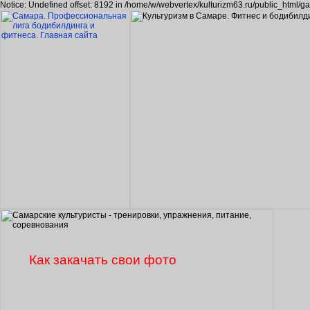
Notice: Undefined offset: 8192 in /home/w/webvertex/kulturizm63.ru/public_html/ga
Как закачать свои фото