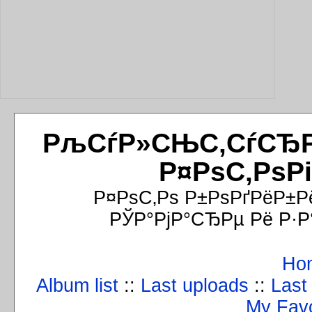
РљСѓР»СЊС‚СѓСЂРёР
Р¤РѕС‚РѕР
Р¤РѕС‚Рѕ Р±РѕРґРёР±Р
РЎР°РјР°СЂРµ Рё Р·Р
Ho
Album list
::
Last uploads
::
Last
My Favo