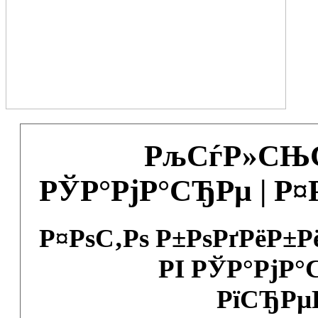
РљСѓР»СЊС
РЎР°РјР°СЂРµ | Р
Р¤РѕС‚Рѕ Р±РѕРґРёР±
РІ РЎР°РјР°
РїСЂРµ