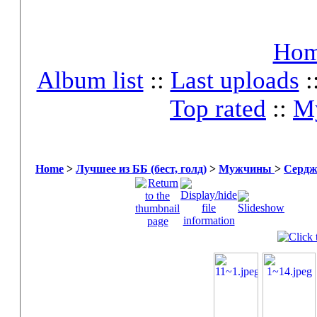
Ho
Album list
::
Last uploads
:
Top rated
::
My
Home
>
Лучшее из ББ (бест, голд)
>
Мужчины
>
Сердж