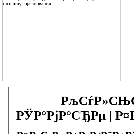
РљСѓР»СЊС
РЎР°РјР°СЂРµ | Р