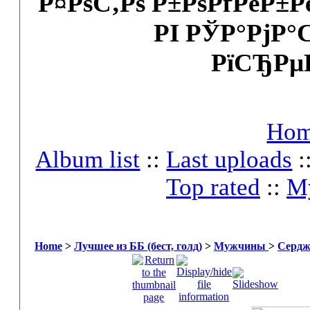
Р¤РѕС‚Рѕ Р±РѕРґРёР±
РІ РЎР°РјР°
РїСЂРµ
Ho
Album list
::
Last uploads
:
Top rated
::
My
Home
>
Лучшее из ББ (бест, голд)
>
Мужчины
>
Сердж