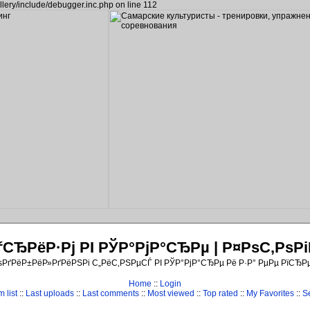
llery/include/debugger.inc.php on line 112
ЂРёР·Рј РІ РЎР°РјР°СЂРµ | Р¤РѕС‚Рѕ
ѕРґРёР±РёР»РґРёРЅРі С„РёС‚РЅРµСЃ РІ РЎР°РјР°СЂРµ Рё Р·Р° РµРµ РїСЂР
Home
::
Login
 list
::
Last uploads
::
Last comments
::
Most viewed
::
Top rated
::
My Favorites
::
S