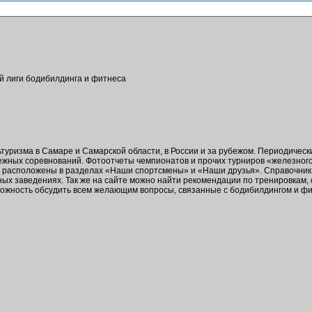
ой лиги бодибилдинга и фитнеса
ьтуризма в Самаре и Самарской области, в России и за рубежом. Периодичес
бежных соревнований. Фотоотчеты чемпионатов и прочих турниров «железног
в расположены в разделах «Наши спортсмены» и «Наши друзья». Справочник 
ых заведениях. Так же на сайте можно найти рекомендации по тренировкам,
зможность обсудить всем желающим вопросы, связанные с бодибилдингом и ф