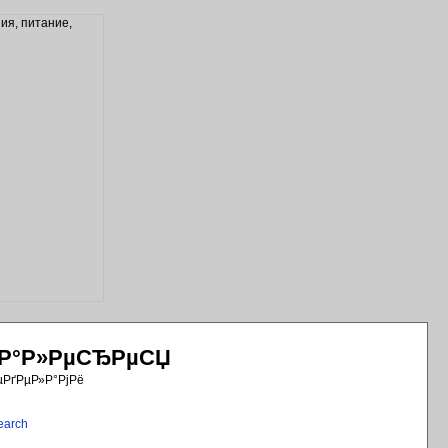
РіР°Р»РµСЂРµСЏ
µРґРµР»Р°РјРё
earch