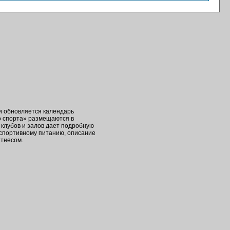
ки обновляется календарь
о спорта» размещаются в
клубов и залов дает подробную
 спортивному питанию, описание
итнесом.