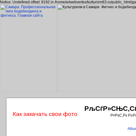
Notice: Undefined offset: 8192 in /home/w/webvertex/kulturizm63.ru/public_html/ga
РљСѓР»СЊС‚СѓС
Как закачать свои фото
Р¤РѕС‚Рѕ Р±Р
Album