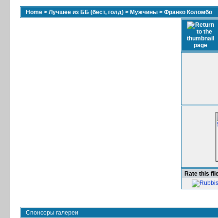
Home
>
Лучшее из ББ (бест, голд)
>
Мужчины
>
Франко Коломбо
Rate this fil
Спонсоры галереи