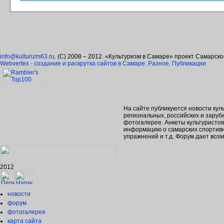
info@kulturizm63.ru
. (C) 2008 – 2012. «Культуризм в Самаре» проект Самарск
Webvertex - создание и раскрутка сайтов в Самаре
.
Разное
.
Публикации
На сайте публикуются новости кул
региональных, российских и зару
фотогалерее. Анкеты культуристо
информацию о самарских спортивн
упражнений и т.д. Форум дает во
2012
новости
форум
фотогалерея
карта сайта