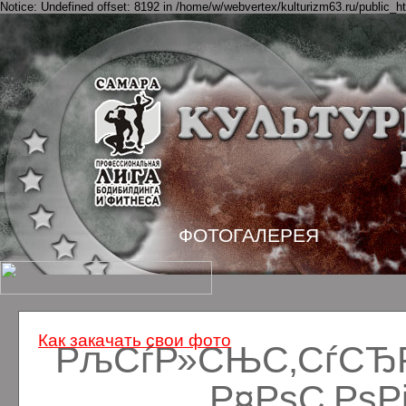
Notice: Undefined offset: 8192 in /home/w/webvertex/kulturizm63.ru/public_ht
ФОТОГАЛЕРЕЯ
Как закачать свои фото
РљСѓР»СЊС‚СѓСЂРё
Р¤РѕС‚Рѕ