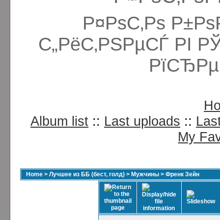
Р¤РѕС‚Рѕ Р±Рѕ
С„РёС‚РЅРµСЃ РІ Р
РїСЂРµ
H
Album list
::
Last uploads
::
Las
My Fav
Home
>
Лучшее из ББ (бест, голд)
>
Мужчины
>
Френк Зейн