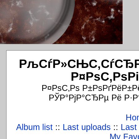
РљСѓР»СЊС‚СѓСЂРёР
Р¤РѕС‚РѕР
Р¤РѕС‚Рѕ Р±РѕРґРёР±Р
РЎР°РјР°СЂРµ Рё Р·Р
Ho
Album list
::
Last uploads
::
Last
My Favo