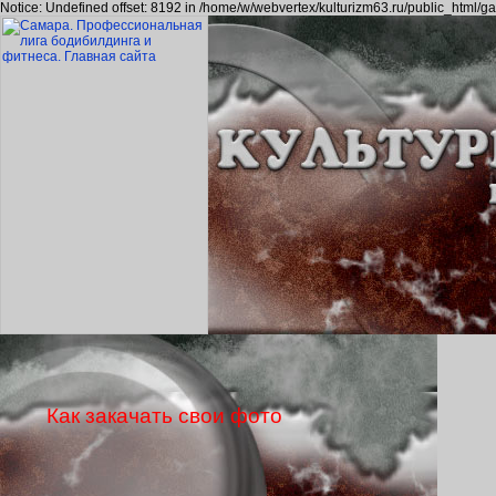
Notice: Undefined offset: 8192 in /home/w/webvertex/kulturizm63.ru/public_html/ga
Как закачать свои фото