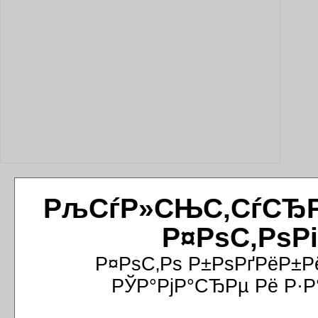
РљСѓР»СЊС‚СѓСЂРёР
Р¤РѕС‚РѕР
Р¤РѕС‚Рѕ Р±РѕРґРёР±Р
РЎР°РјР°СЂРµ Рё Р·Р