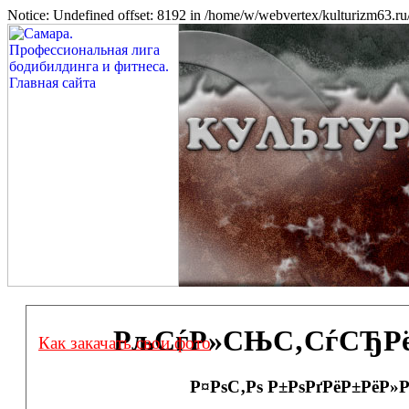
Notice: Undefined offset: 8192 in /home/w/webvertex/kulturizm63.ru/
РљСѓР»СЊС‚СѓСЂРёР·
Как закачать свои фото
Р¤РѕС‚Рѕ Р±РѕРґРёР±РёР»