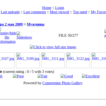
Home
::
Login
:
Last uploads
::
Last comments
::
Most viewed
::
Top rated
::
My Favori
а 2 мая 2009
>
Мужчины
FILE 50/277
ile
(current rating : 0 / 5 with 3 votes)
Powered by
Coppermine Photo Gallery