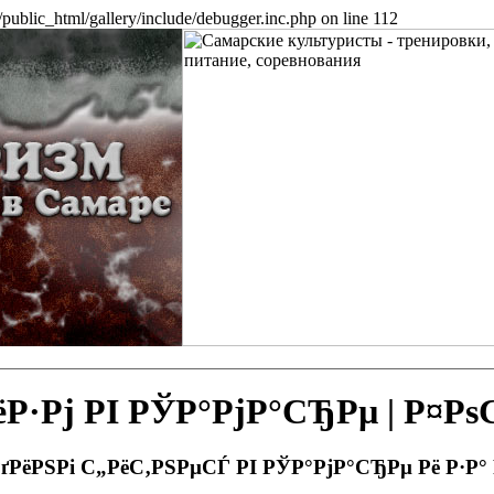
public_html/gallery/include/debugger.inc.php on line 112
Рј РІ РЎР°РјР°СЂРµ | Р¤Р
РґРёРЅРі С„РёС‚РЅРµСЃ РІ РЎР°РјР°СЂРµ Рё Р·Р°