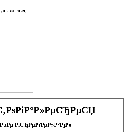
ѕС‚РѕРіР°Р»РµСЂРµСЏ
 РµРµ РїСЂРµРґРµР»Р°РјРё