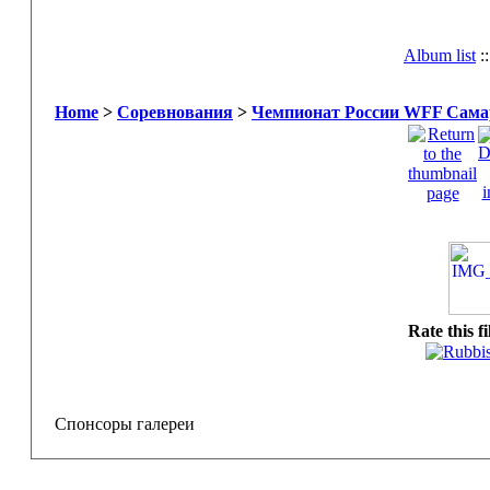
Album list
:
Home
>
Соревнования
>
Чемпионат России WFF Самар
Rate this f
Спонсоры галереи