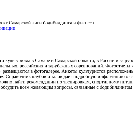
проект Самарской лиги бодибилдинга и фитнеса
икации
и культуризма в Самаре и Самарской области, в России и за ру
ональных, российских и зарубежных соревнований. Фотоотчеты 
» размещаются в фотогалерее. Анкеты культуристов расположен
». Справочник клубов и залов дает подробную информацию о 
е можно найти рекомендации по тренировкам, спортивному пита
ь обсудить всем желающим вопросы, связанные с бодибилдингом