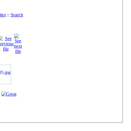
tes
::
Search