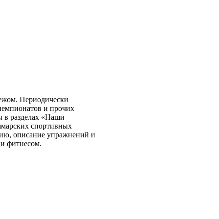
бежом. Периодически
чемпионатов и прочих
ы в разделах «Наши
самарских спортивных
нию, описание упражнений и
 и фитнесом.