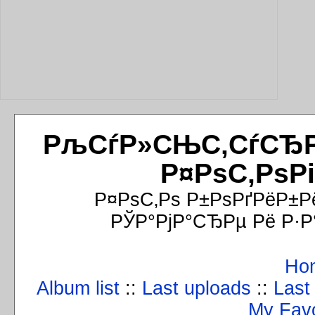
РљСѓР»СЊС‚СѓСЂРёР
Р¤РѕС‚РѕР
Р¤РѕС‚Рѕ Р±РѕРґРёР±Р
РЎР°РјР°СЂРµ Рё Р·Р
Ho
Album list
::
Last uploads
::
Last
My Favo