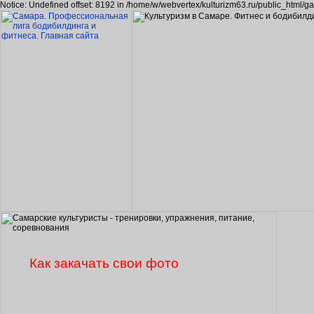
Notice: Undefined offset: 8192 in /home/w/webvertex/kulturizm63.ru/public_html/ga
Как закачать свои фото