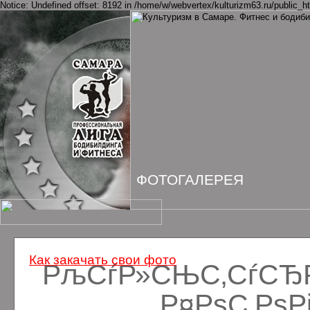
Notice: Undefined offset: 8192 in /home/w/webvertex/kulturizm63.ru/public_ht
ФОТОГАЛЕРЕЯ
Как закачать свои фото
РљСѓР»СЊС‚СѓСЂРё
Р¤РѕС‚Рѕ