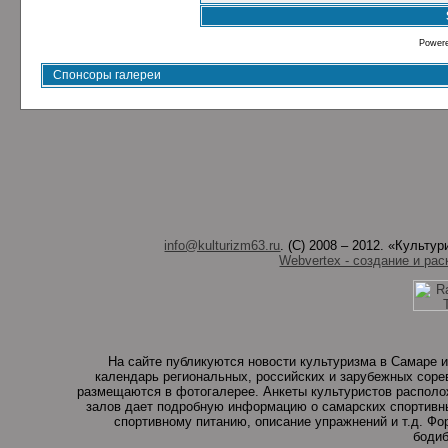
Power
Спонсоры галереи
info@kulturizm63.ru
. (C) 2008 – 2012. «Культ
Webvertex - создание и рас
На сайте публикуются новости культуризма в Самаре и
календарь региональных, российских и зарубежных соре
размещаются в фотогалерее. Анкеты культуристов располо
залов дает подробную информацию о самарских спортивны
спортивному питанию, описание упражнений и т.д. Ф
бодиб