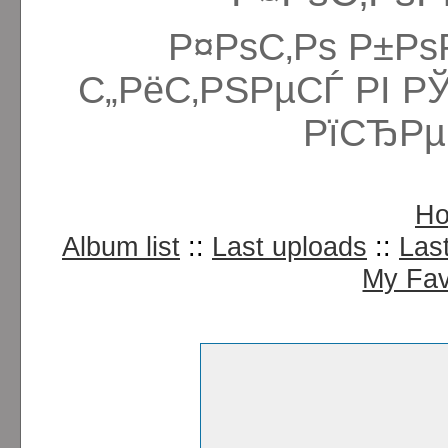
Р¤РѕС‚Рѕ Р±Рѕ
С„РёС‚РЅРµСЃ РІ Р
РїСЂРµ
H
Album list
::
Last uploads
::
Las
My Fav