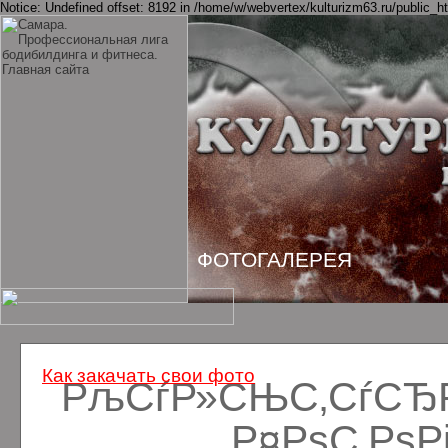
Notice: Undefined offset: 8192 in /home/w/webvertex/kulturizm63.ru/public_ht
ФОТОГАЛЕРЕЯ
Как закачать свои фото
РљСѓР»СЊС‚СѓСЂРё
Р¤РѕС‚Рѕ