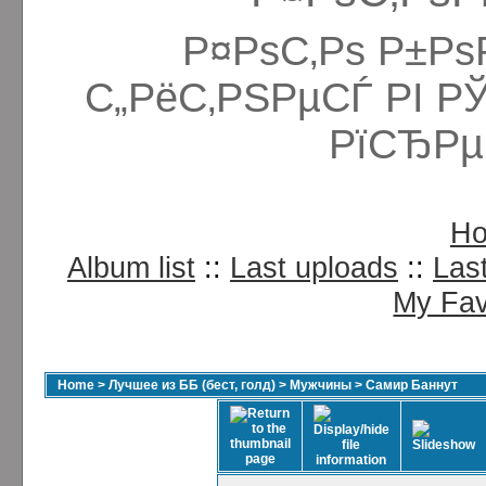
Р¤РѕС‚Рѕ Р±Рѕ
С„РёС‚РЅРµСЃ РІ Р
РїСЂРµ
H
Album list
::
Last uploads
::
Las
My Fav
Home
>
Лучшее из ББ (бест, голд)
>
Мужчины
>
Самир Баннут