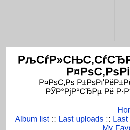
РљСѓР»СЊС‚СѓСЂРёР
Р¤РѕС‚РѕР
Р¤РѕС‚Рѕ Р±РѕРґРёР±Р
РЎР°РјР°СЂРµ Рё Р·Р
Ho
Album list
::
Last uploads
::
Last
My Favo