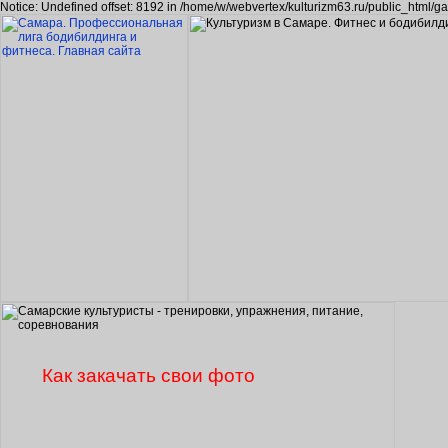
Notice: Undefined offset: 8192 in /home/w/webvertex/kulturizm63.ru/public_html/ga
Как закачать свои фото