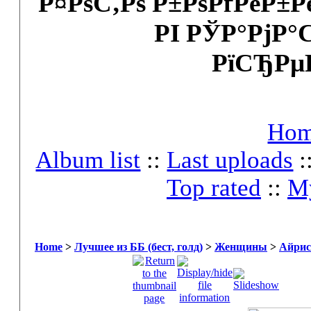
Р¤РѕС‚Рѕ Р±РѕРґРёР±
РІ РЎР°РјР°
РїСЂРµ
Ho
Album list
::
Last uploads
:
Top rated
::
My
Home
>
Лучшее из ББ (бест, голд)
>
Женщины
>
Айрис