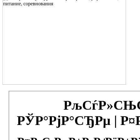
РљСѓР»СЊС
РЎР°РјР°СЂРµ | Р