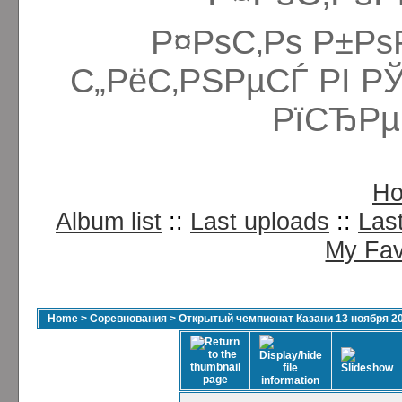
Р¤РѕС‚Рѕ Р±Рѕ
С„РёС‚РЅРµСЃ РІ Р
РїСЂРµ
H
Album list
::
Last uploads
::
Las
My Fav
Home
>
Соревнования
>
Открытый чемпионат Казани 13 ноября 2