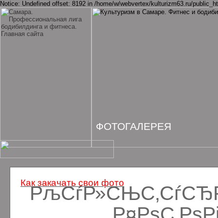
Notice: Undefined offset: 8192 in /home/w/webvertex/kulturizm63.ru/public_ht
ФОТОГАЛЕРЕЯ
Как закачать свои фото
РљСѓР»СЊС‚СѓСЂРё
Р¤РѕС‚Рѕ