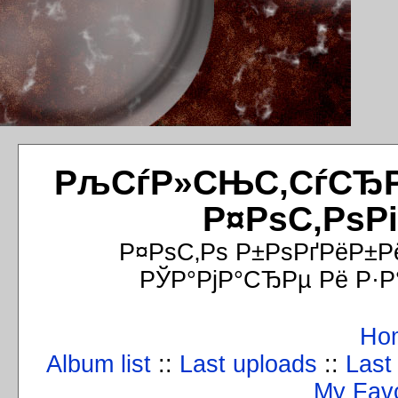
РљСѓР»СЊС‚СѓСЂРёР
Р¤РѕС‚РѕР
Р¤РѕС‚Рѕ Р±РѕРґРёР±Р
РЎР°РјР°СЂРµ Рё Р·Р
Ho
Album list
::
Last uploads
::
Last
My Favo