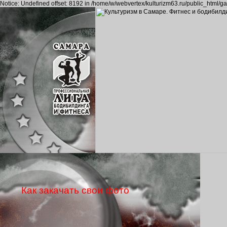
Notice: Undefined offset: 8192 in /home/w/webvertex/kulturizm63.ru/public_html/ga
Как закачать свои фото