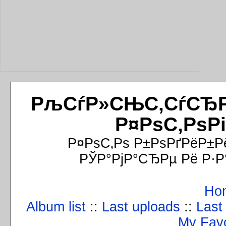
РљСѓР»СЊС‚СѓСЂРёР
Р¤РѕС‚РѕР
Р¤РѕС‚Рѕ Р±РѕРґРёР±Р
РЎР°РјР°СЂРµ Рё Р·Р
Ho
Album list
::
Last uploads
::
Last
My Favo