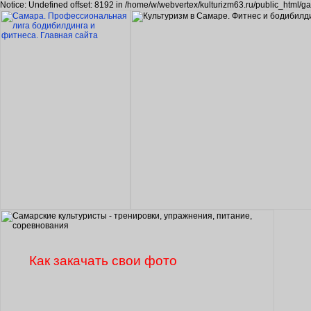
Notice: Undefined offset: 8192 in /home/w/webvertex/kulturizm63.ru/public_html/ga
Как закачать свои фото