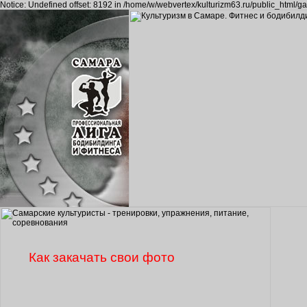
Notice: Undefined offset: 8192 in /home/w/webvertex/kulturizm63.ru/public_html/ga
Как закачать свои фото