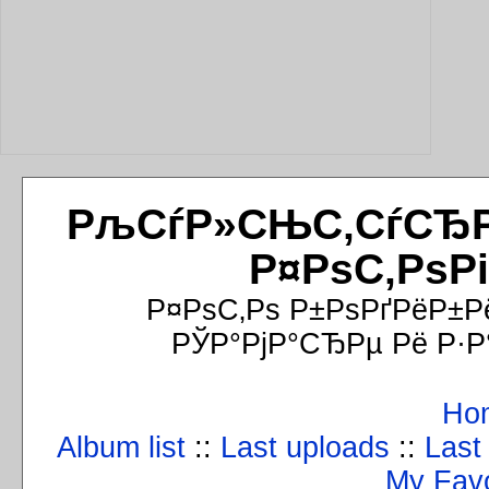
РљСѓР»СЊС‚СѓСЂРёР
Р¤РѕС‚РѕР
Р¤РѕС‚Рѕ Р±РѕРґРёР±Р
РЎР°РјР°СЂРµ Рё Р·Р
Ho
Album list
::
Last uploads
::
Last
My Favo