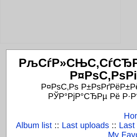
РљСѓР»СЊС‚СѓСЂРёР
Р¤РѕС‚РѕР
Р¤РѕС‚Рѕ Р±РѕРґРёР±Р
РЎР°РјР°СЂРµ Рё Р·Р
Ho
Album list
::
Last uploads
::
Last
My Favo