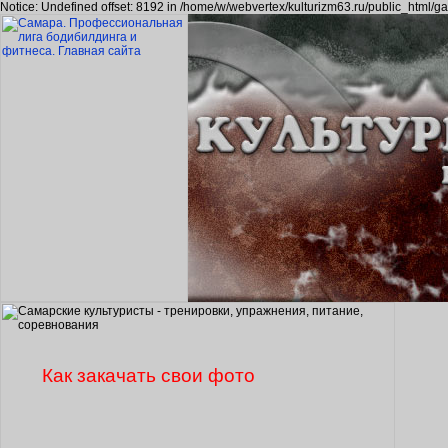
Notice: Undefined offset: 8192 in /home/w/webvertex/kulturizm63.ru/public_html/ga
Как закачать свои фото