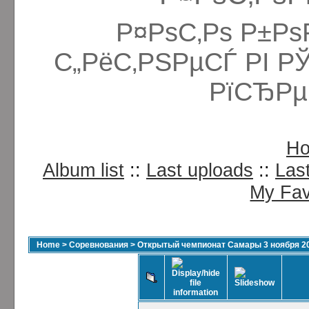
Р¤РѕС‚Рѕ Р±Рѕ
С„РёС‚РЅРµСЃ РІ Р
РїСЂРµ
H
Album list
::
Last uploads
::
Las
My Fav
Home
>
Соревнования
>
Открытый чемпионат Самары 3 ноября 2