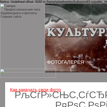
Notice: Undefined offset: 8192 in /home/w/webvertex/kulturizm63.ru/public_ht
ФОТОГАЛЕРЕЯ
Как закачать свои фото
РљСѓР»СЊС‚СѓСЂРё
Р¤РѕС‚Рѕ