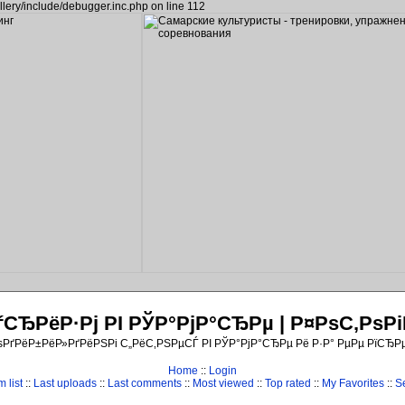
llery/include/debugger.inc.php on line 112
ЂРёР·Рј РІ РЎР°РјР°СЂРµ | Р¤РѕС‚Рѕ
ѕРґРёР±РёР»РґРёРЅРі С„РёС‚РЅРµСЃ РІ РЎР°РјР°СЂРµ Рё Р·Р° РµРµ РїСЂР
Home
::
Login
 list
::
Last uploads
::
Last comments
::
Most viewed
::
Top rated
::
My Favorites
::
S