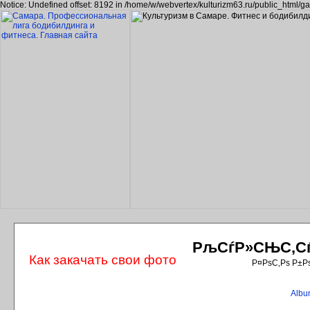
Notice: Undefined offset: 8192 in /home/w/webvertex/kulturizm63.ru/public_html/ga
РљСѓР»СЊС‚СѓС
Как закачать свои фото
Р¤РѕС‚Рѕ Р±Р
Album