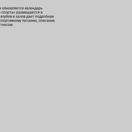
ки обновляется календарь
о спорта» размещаются в
клубов и залов дает подробную
 спортивному питанию, описание
итнесом.