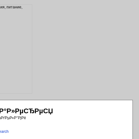
РіР°Р»РµСЂРµСЏ
µРґРµР»Р°РјРё
earch