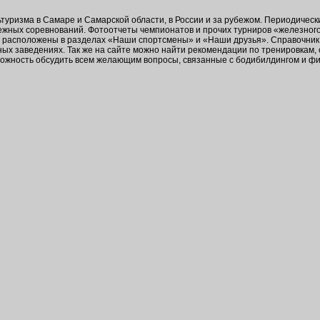
ьтуризма в Самаре и Самарской области, в России и за рубежом. Периодичес
бежных соревнований. Фотоотчеты чемпионатов и прочих турниров «железног
в расположены в разделах «Наши спортсмены» и «Наши друзья». Справочник 
ых заведениях. Так же на сайте можно найти рекомендации по тренировкам,
зможность обсудить всем желающим вопросы, связанные с бодибилдингом и ф