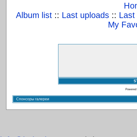
Ho
Album list
::
Last uploads
::
Last
My Favo
S
Powered
Спонсоры галереи
info@kulturizm63.ru
. (C) 2008 – 