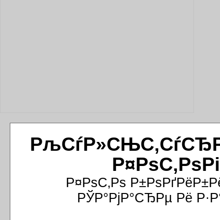
РљСѓР»СЊС‚СѓСЂРёР
Р¤РѕС‚РѕР
Р¤РѕС‚Рѕ Р±РѕРґРёР±Р
РЎР°РјР°СЂРµ Рё Р·Р